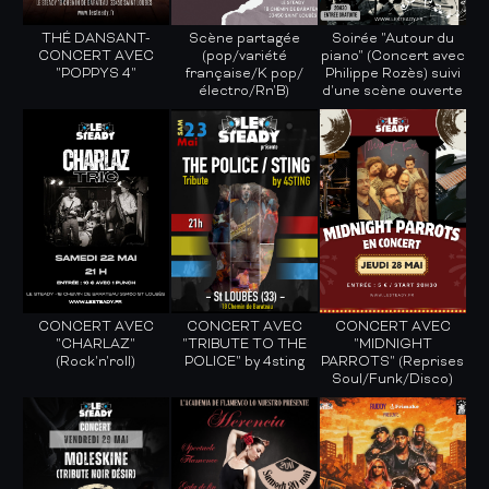
THÉ DANSANT-
Scène partagée
Soirée "Autour du
CONCERT AVEC
(pop/variété
piano" (Concert avec
"POPPYS 4"
française/K pop/
Philippe Rozès) suivi
électro/Rn'B)
d'une scène ouverte
CONCERT AVEC
CONCERT AVEC
CONCERT AVEC
"CHARLAZ"
"TRIBUTE TO THE
"MIDNIGHT
(Rock'n'roll)
POLICE" by 4sting
PARROTS" (Reprises
Soul/Funk/Disco)