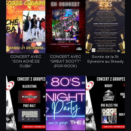
CONCERT AVEC
CONCERT AVEC
Soirée de la St
"SON ACHÉ DE
"GREAT SCOTT"
Sylvestre au Steady
CUBA"
(POP-ROCK)