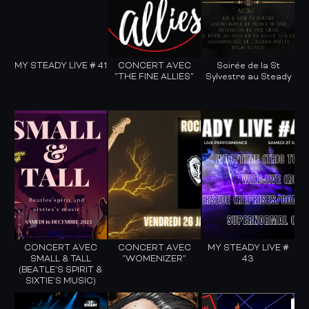
MY STEADY LIVE # 41
CONCERT AVEC
Soirée de la St
"THE FINE ALLIES"
Sylvestre au Steady
CONCERT AVEC
CONCERT AVEC
MY STEADY LIVE #
SMALL & TALL
"WOMENIZER"
43
(BEATLE'S SPIRIT &
SIXTIE'S MUSIC)