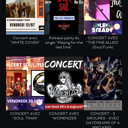
Concert avec
Release party du
CONCERT AVEC
"WHITE COVEN"
single "Playing for the
"THE FINE ALLIES"
last time"
(Soul/Funk)
CONCERT AVEC
CONCERT AVEC
CONCERT - 3
"SOUL TRAIN"
"WOMENIZER
GROUPES - AVEC
DAYDREAMS OF A
MAD KING ,