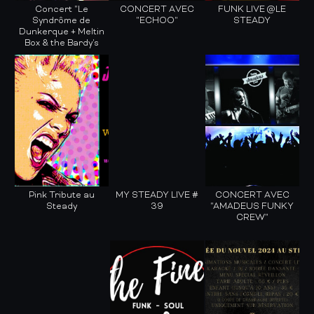
Concert "Le
CONCERT AVEC
FUNK LIVE @LE
Syndrôme de
"ECHOO"
STEADY
Dunkerque + Meltin
Box & the Bardy's
Pink Tribute au
MY STEADY LIVE #
CONCERT AVEC
Steady
39
"AMADEUS FUNKY
CREW"