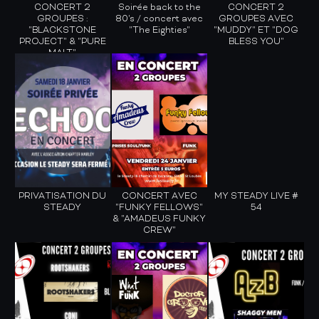
CONCERT 2
Soirée back to the
CONCERT 2
GROUPES :
80's / concert avec
GROUPES AVEC
"BLACKSTONE
"The Eighties"
"MUDDY" ET "DOG
PROJECT" & "PURE
BLESS YOU"
MALT"
PRIVATISATION DU
CONCERT AVEC
MY STEADY LIVE #
STEADY
"FUNKY FELLOWS"
54
& "AMADEUS FUNKY
CREW"