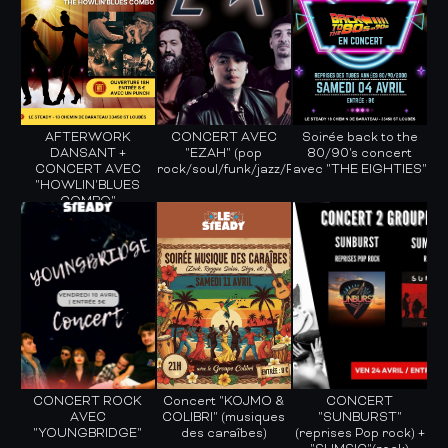
AFTERWORK
CONCERT AVEC
Soirée back to the
DANSANT +
"EZAH" (pop
80/90's concert
CONCERT AVEC
rock/soul/funk/jazz/Rnb...)
avec "THE EIGHTIES"
"HOWLIN'BLUES
COMBO"
(Rockin'blues &
Boogie)
CONCERT ROCK
Concert "KOJMO &
CONCERT
AVEC
COLIBRI" (musiques
"SUNBURST"
"YOUNGBRIDGE"
des caraîbes)
(reprises Pop rock) +