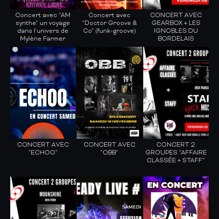
Concert avec "AM
Concert avec
CONCERT AVEC
synthe" un voyage
"Doctor Groove &
GEARBOX + LES
dans l'univers de
Co" (funk-groove)
IGNOBLES DU
Mylène Farmer
BORDELAIS
CONCERT AVEC
CONCERT AVEC
CONCERT 2
"ECHOO"
"OBB"
GROUPES "AFFAIRE
CLASSÉE + STAFF"