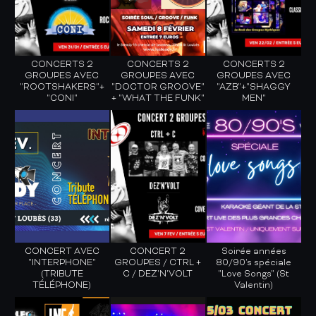
CONCERTS 2
CONCERTS 2
CONCERTS 2
GROUPES AVEC
GROUPES AVEC
GROUPES AVEC
"ROOTSHAKERS"+
"DOCTOR GROOVE"
"AZB"+"SHAGGY
"CONI"
+ "WHAT THE FUNK"
MEN"
CONCERT AVEC
CONCERT 2
Soirée années
"INTERPHONE"
GROUPES / CTRL +
80/90's spéciale
(TRIBUTE
C / DEZ'N'VOLT
"Love Songs" (St
TÉLÉPHONE)
Valentin)