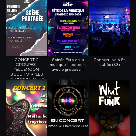
CONCERT 2
Soirée Fête de la
Concert live à St
GROUPES :
musique !!! concert
loubès (33)
"BLUEMOON
avec 5 groupes !!!
BISCUITS" + "LES
PAS IMPORTANTS"