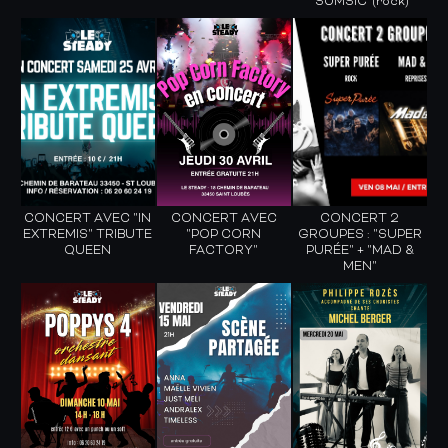
"SUMSIC"(rock)
CONCERT AVEC "IN
CONCERT AVEC
CONCERT 2
EXTREMIS" TRIBUTE
"POP CORN
GROUPES : "SUPER
QUEEN
FACTORY"
PURÉE" + "MAD &
MEN"