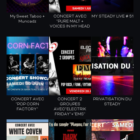
My Sweet Taboo +
CONCERT AVEC
MY STEADY LIVE # 51
Muncadz
"PURE MALT +
VOICES IN MY HEAD
CONCERT AVEC
CONCERT 2
PRIVATISATION DU
"POP CORN
GROUPES
STEADY
FACTORY"
AVEC"ELECTRIK
FRIDAY"+"EMS"