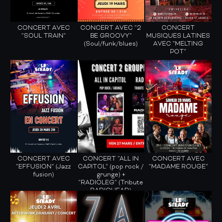
CONCERT AVEC
CONCERT AVEC "2
CONCERT
"SOUL TRAIN"
BE GROOVY"
MUSIQUES LATINES
(Soul/funk/blues)
AVEC "MELTING
POT"
CONCERT AVEC
CONCERT "ALL IN
CONCERT AVEC
"EFFUSION" (Jazz
CAPITOL" (pop rock /
"MADAME ROUGE"
fusion)
grunge) +
"RADIOLEG" (Tribute
RADIOHEAD)