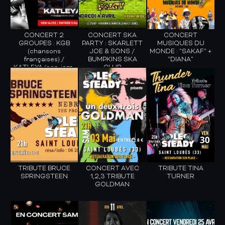
CONCERT 2
CONCERT SKA
CONCERT
GROUPES : KGB
PARTY : SKARLETT
MUSIQUES DU
(chansons
JOE & SONS /
MONDE : "SAKAF" +
françaises) /
BUMPKINS SKA
"DIANA"
KATLEYA (pop-jazz-
CLUB
world music)
TRIBUTE BRUCE
CONCERT AVEC
TRIBUTE TINA
SPRINGSTEEN
1,2,3 TRIBUTE
TURNER
GOLDMAN