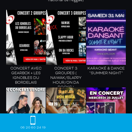
national de reggae)
CONCERT AVEC
CONCERT 3
KARAOKÉ & DANCE
GEARBOX + LES
GROUPES (
"SUMMER NIGHT"
IGNOBLES DU
NAWAK/SLAPPY
BORDELAIS
HOUR/ON DA
ROCKS )
06 20 60 24 19