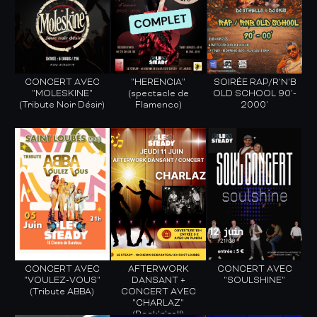
CONCERT AVEC
"HERENCIA"
SOIRÉE RAP/R'N'B
"MOLESKINE"
(spectacle de
OLD SCHOOL 90'-
(Tribute Noir Désir)
Flamenco)
2000'
CONCERT AVEC
AFTERWORK
CONCERT AVEC
"VOULEZ-VOUS"
DANSANT +
"SOULSHINE"
(Tribute ABBA)
CONCERT AVEC
"CHARLAZ"
(Rock'n'roll)