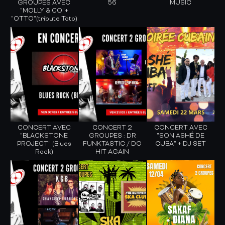
GROUPES AVEC
56
MUSIC
"MOLLY & CO"+
"OTTO"(tribute Toto)
CONCERT AVEC
CONCERT 2
CONCERT AVEC
"BLACKSTONE
GROUPES : DR
"SON ASHÉ DE
PROJECT" (Blues
FUNKTASTIC / DO
CUBA" + DJ SET
Rock)
HIT AGAIN