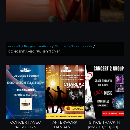
/
/
/
Accueil
Programmations
Concerts/lives passés
CONCERT AVEC "FUNKY TOYS"
CONCERT AVEC
AFTERWORK
SPACE TRACK'IN
"POP CORN
DANSANT +
(rock 70/80/90) +