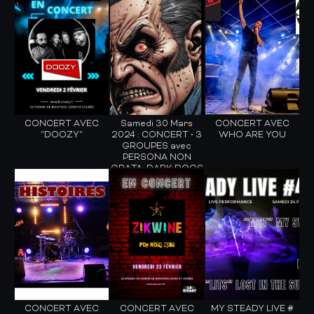
CONCERT AVEC
Samedi 30 Mars
CONCERT AVEC
"DOOZY"
2024 : CONCERT • 3
WHO ARE YOU
GROUPES avec
PERSONA NON
GRATA, DARK DOGS
ET DAYDREAMS OF
A MAD KING
CONCERT AVEC
CONCERT AVEC
MY STEADY LIVE #