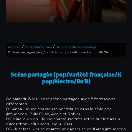
/
/
/
Accueil
Programmations
Concerts/lives passés
Scène partagée (pop/variété française/K pop/électro/Rn'B)
Scène partagée (pop/variété française/K
pop/électro/Rn'B)
Ce samedi 15 Mai, c'est scène partagée avec 5 formations
différentes :
01. Anna : Jeune chanteuse bordelaise dans le style pop
(influences : Billie Eilish, Adèle et Robin)
02. Maelle Vivien : Jeune chanteuse très active sur le bassin
d'arcachon (influences : Indila, Zaz)
03. Just Meli : Jeune chanteuse danseuse de 18ans (influences