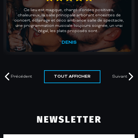
Un accueil chaleureux et une cuisine au top dans une
e
des plus belles salles de concerts de Gironde. Des lives
le,
avec des groupes de qualité pour des soirées dansantes
ai
mémorables. Un plaisir chaque fois renouvelé. Je
recommande vivement.
MURIEL
TOUT AFFICHER
Précédent
Suivant
NEWSLETTER