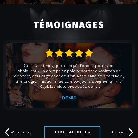
TÉMOIGNAGES
Un accueil chaleureux et une cuisine au top dans une
des plus belles salles de concerts de Gironde. Des lives
avec des groupes de qualité pour des soirées dansantes
mémorables. Un plaisir chaque fois renouvelé. Je
recommande vivement.
MURIEL
TOUT AFFICHER
Précédent
Suivant