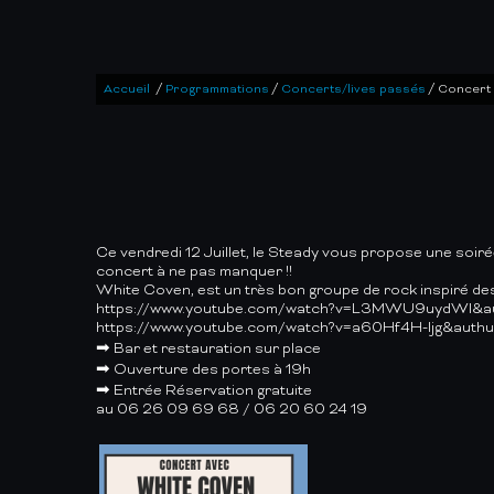
/
/
/
Accueil
Programmations
Concerts/lives passés
Concert
Ce vendredi 12 Juillet, le Steady vous propose une so
concert à ne pas manquer !!
White Coven, est un très bon groupe de rock inspiré d
https://www.youtube.com/watch?v=L3MWU9uydWI&a
https://www.youtube.com/watch?v=a60Hf4H-Ijg&auth
➡ Bar et restauration sur place
➡ Ouverture des portes à 19h
➡ Entrée Réservation
gratuite
au 06 26 09 69 68 / 06 20 60 24 19