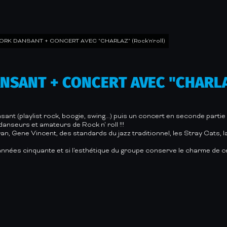
RK DANSANT + CONCERT AVEC "CHARLAZ" (Rock'n'roll)
SANT + CONCERT AVEC "CHARLAZ"
nsant (playlist rock, boogie, swing...) puis un concert en seconde par
danseurs et amateurs de Rock n' roll !!!
, Gene Vincent, des standards du jazz traditionnel, les Stray Cats, la
 années cinquante et si l'esthétique du groupe conserve le charme de cet