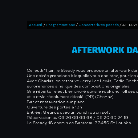
/
/
/
Accueil
Programmations
Concerts/lives passés
AFTERWO
AFTERWORK DAN
Ce jeudi 11 juin, le Steady vous propose un afterwork da
Une soirée grandiose à laquelle vous assistez, pour les 
Avec Charlaz, on retrouve Jerry Lee Lewis, Eddie Cochran
surprenantes ainsi que des compositions originales.
Si le répertoire est bien ancré dans le rock and roll des
et le style résolument décalé. (DR) (Charlaz)
Bar et restauration sur place
Ouverture des portes à 18h
Entrée : 8 euros avec un punch ou un soft
Réservation au 06 26 09 69 68 / 06 20 60 24 19
Le Steady, 18 chemin de Barateau 33450 St Loubès