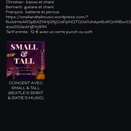
Christian : basse et chant
Bernard : guitare et chant
François : batterie et percus
https://smallandtallmusic.wordpress.com/?
fbclid=IwAR3pBXZNHjG6jCctPpNQTQ0zPJhdym8cRQnfXBw33
dcw00GeAHjE1rj1PM
Tarif entrée : 12 € avec un verre punch ou soft
CONCERT AVEC
SMALL & TALL
(BEATLE'S SPIRIT
& SIXTIE'S MUSIC)