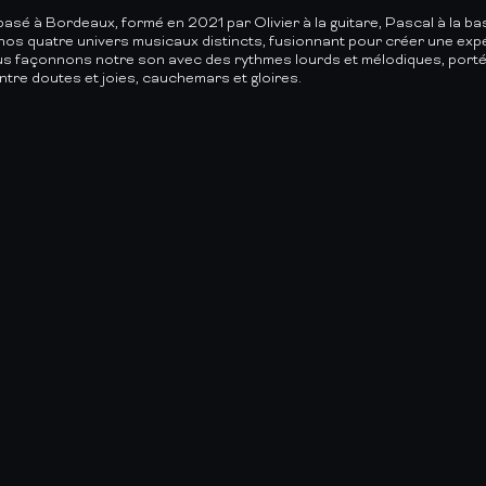
é à Bordeaux, formé en 2021 par Olivier à la guitare, Pascal à la basse
 nos quatre univers musicaux distincts, fusionnant pour créer une exp
ous façonnons notre son avec des rythmes lourds et mélodiques, portés
ntre doutes et joies, cauchemars et gloires.