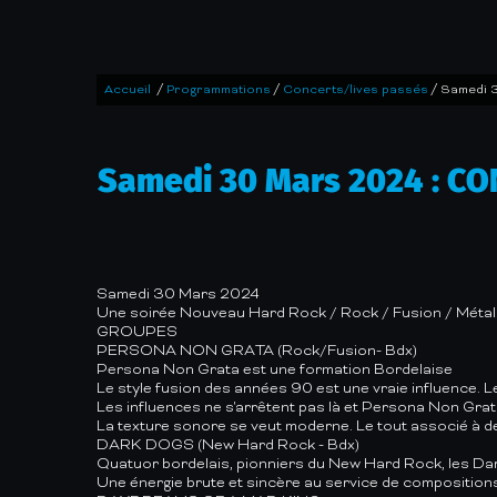
/
/
/
Accueil
Programmations
Concerts/lives passés
Samedi 
Samedi 30 Mars 2024 : C
Samedi 30 Mars 2024
Une soirée Nouveau Hard Rock / Rock / Fusion / Métal
GROUPES
PERSONA NON GRATA (Rock/Fusion- Bdx)
Persona Non Grata est une formation Bordelaise
Le style fusion des années 90 est une vraie influence.
L
Les influences ne s'arrêtent pas là et Persona Non Grat
La texture sonore se veut moderne.
Le tout associé à d
DARK DOGS (New Hard Rock - Bdx)
Quatuor bordelais, pionniers du New Hard Rock, les Dar
Une énergie brute et sincère au service de compositions