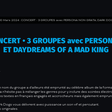
30 Mars 2024 : CONCERT • 3 GROUPES avec PERSONA NON GRATA, DARK D
ONCERT • 3 GROUPES avec PERS
ET DAYDREAMS OF A MAD KING
.
e nom du groupe a d'ailleurs été emprunté au célèbre album de la for
a n'hésite pas à mélanger les genres pour y inclure des soirées élect
es textes en français engagés et accrocheurs mais également emprunt
k Dogs vous délivrent avec puissance un son vif et percutant.
 originales.