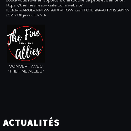
doute vous ravir en apportant une touche de peps et d'émotion.
https://thefineallies.wixsite.com/website?
fbclid=IwAR0BuRMhWhGfXPFf3WnuaKTC7bnlGwUT7H2uG1fV-
z5Zfn8KjmruuIUxVtk
CONCERT AVEC
"THE FINE ALLIES"
ACTUALITÉS