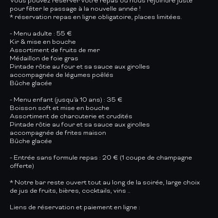
Vous pouvez réserver votre repas ou nous rejoindre juste
pour fêter le passage à la nouvelle année !
* réservation repas en ligne obligatoire, places limitées.
- Menu adulte : 55 €
Kir & mise en bouche
Assortiment de fruits de mer
Médaillon de foie gras
Pintade rôtie au four et sa sauce aux girolles
accompagnée de légumes poêlés
Bûche glacée
- Menu enfant (jusqu'à 10 ans) : 35 €
Boisson soft et mise en bouche
Assortiment de charcuterie et crudités
Pintade rôtie au four et sa sauce aux girolles
accompagnée de frites maison
Bûche glacée
- Entrée sans formule repas : 20 € (1 coupe de champagne
offerte)
* Notre bar reste ouvert tout au long de la soirée, large choix
de jus de fruits, bières, cocktails, vins ..
Liens de réservation et paiement en ligne :